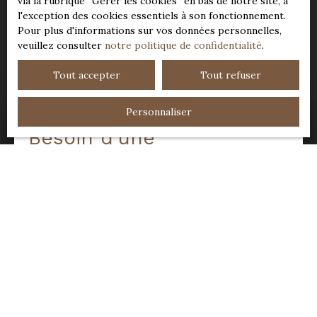
via la rubrique ″Gérer les cookies″ en bas de notre site, à
l'exception des cookies essentiels à son fonctionnement.
Pour plus d'informations sur vos données personnelles,
veuillez consulter
notre politique de confidentialité
.
Tout accepter
Tout refuser
Personnaliser
Besoin d’une
estimation de votre bien
?
Adresse de votre bien
Estimer mon bien