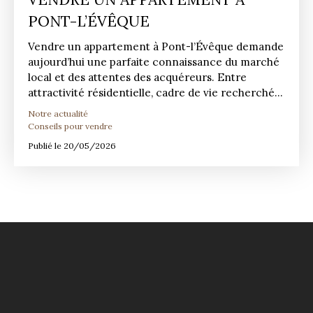
PONT-L’ÉVÊQUE
Vendre un appartement à Pont-l’Évêque demande
aujourd’hui une parfaite connaissance du marché
local et des attentes des acquéreurs. Entre
attractivité résidentielle, cadre de vie recherché
et évolution des prix, chaque détail compte pour
Notre actualité
réussir sa transaction. Grâce à notre expertise du
Conseils pour vendre
secteur et à notre accompagnement
Publié le 20/05/2026
personnalisé, nous aidons nos clients à concriser
leur projet dans les meilleures conditions.