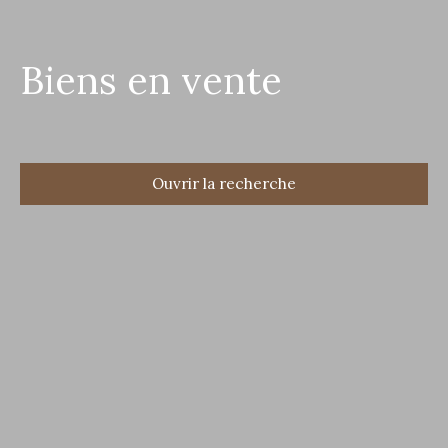
Biens en vente
Ouvrir la recherche
Type d'offre
Vente
Type de bien
Localisation
Budget max (€)