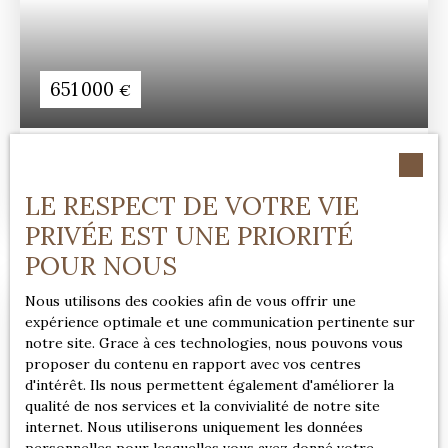
651 000
€
ÉCRIN NORMAND AVEC PISCINE ET VUE
CAMPAGNE
6
pièces
125
m²
Pont-l'Évêque 14130
LE RESPECT DE VOTRE VIE
PRIVÉE EST UNE PRIORITÉ
POUR NOUS
Nous utilisons des cookies afin de vous offrir une
expérience optimale et une communication pertinente sur
notre site. Grace à ces technologies, nous pouvons vous
proposer du contenu en rapport avec vos centres
d'intérêt. Ils nous permettent également d'améliorer la
qualité de nos services et la convivialité de notre site
internet. Nous utiliserons uniquement les données