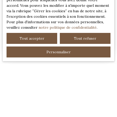
personnelles pour lesquelles vous avez donné votre
accord. Vous pouvez les modifier à n'importe quel moment
via la rubrique ″Gérer les cookies″ en bas de notre site, à
690 000
€
l'exception des cookies essentiels à son fonctionnement.
Pour plus d'informations sur vos données personnelles,
veuillez consulter
notre politique de confidentialité
.
CHARMANTE MAISON NORMANDE AVEC
Tout accepter
Tout refuser
MAISON D’AMIS
7
pièces
214
m²
Honfleur 14600
Personnaliser