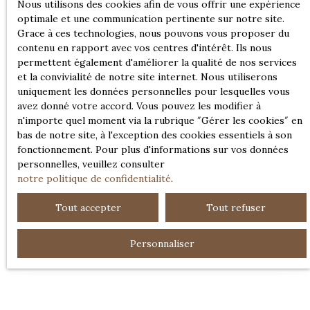
Nous utilisons des cookies afin de vous offrir une expérience
Chez Alain GUYONY immobilier, nous valorisons
optimale et une communication pertinente sur notre site.
l’indépendance autant que l’esprit d’équipe. Que vous
Grace à ces technologies, nous pouvons vous proposer du
soyez
conseiller immobilier expérimenté
, issu d’un
contenu en rapport avec vos centres d'intérêt. Ils nous
autre secteur, ou en reconversion, nous sommes
permettent également d'améliorer la qualité de nos services
ouverts à des profils variés, à condition que vous
et la convivialité de notre site internet. Nous utiliserons
partagiez notre
culture du service et du patrimoine
uniquement les données personnelles pour lesquelles vous
normand
.
avez donné votre accord. Vous pouvez les modifier à
Prêt(e) à donner du sens à votre carrière ? Contactez-
n'importe quel moment via la rubrique ″Gérer les cookies″ en
bas de notre site, à l'exception des cookies essentiels à son
nous dès maintenant ou déposez votre candidature
fonctionnement. Pour plus d'informations sur vos données
spontanée. Ensemble, donnons vie à de beaux projets.
personnelles, veuillez consulter
notre politique de confidentialité
.
Tout accepter
Tout refuser
Contacter l'agence
Personnaliser