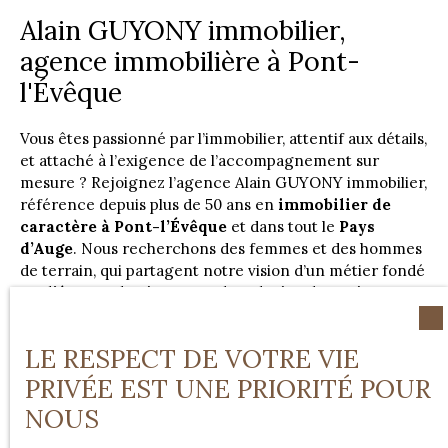
Alain GUYONY immobilier,
agence immobilière à
Pont-
l'Évêque
Vous êtes passionné par l’immobilier, attentif aux détails,
et attaché à l’exigence de l’accompagnement sur
mesure ? Rejoignez l’agence Alain GUYONY immobilier,
référence depuis plus de 50 ans en
immobilier de
caractère à Pont-l’Évêque
et dans tout le
Pays
d’Auge
. Nous recherchons des femmes et des hommes
de terrain, qui partagent notre vision d’un métier fondé
sur
l’écoute, la rigueur et la relation humaine
.
En intégrant notre structure à taille humaine, vous
bénéficiez d’une notoriété forte, d’une clientèle fidèle,
LE RESPECT DE VOTRE VIE
et d’un accompagnement solide dès votre arrivée. Nous
mettons à votre disposition des outils performants, un
PRIVÉE EST UNE PRIORITÉ POUR
environnement de travail qualitatif, et une ambiance où
NOUS
l’excellence professionnelle s’exerce dans le respect
mutuel.