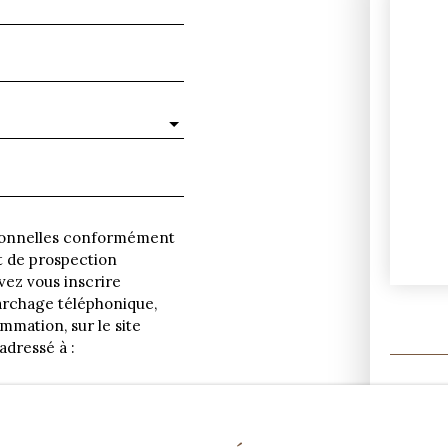
rsonnelles conformément
et de prospection
vez vous inscrire
marchage téléphonique,
mmation, sur le site
adressé à :
 41013 BLOIS CEDEX.
données personnelles,