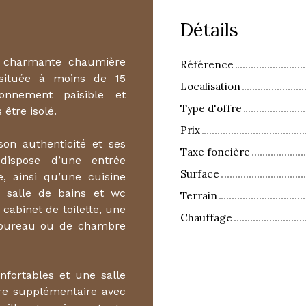
Détails
e charmante chaumière
Référence
t située à moins de 15
Localisation
onnement paisible et
Type d'offre
être isolé.
Prix
on authenticité et ses
Taxe foncière
dispose d’une entrée
Surface
, ainsi qu’une cuisine
 salle de bains et wc
Terrain
cabinet de toilette, une
Chauffage
e bureau ou de chambre
onfortables et une salle
re supplémentaire avec