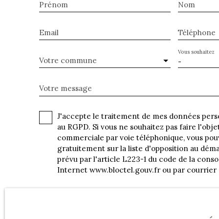
Prénom
Nom
Email
Téléphone
Vous souhaitez
Votre commune
-
Votre message
J'accepte le traitement de mes données pe
au RGPD. Si vous ne souhaitez pas faire l'obj
commerciale par voie téléphonique, vous pou
gratuitement sur la liste d'opposition au dé
prévu par l'article L223-1 du code de la conso
Internet www.bloctel.gouv.fr ou par courrier 
Société Worldline, Service Bloctel, CS 61311,
Pour en savoir plus sur le traitement de vos 