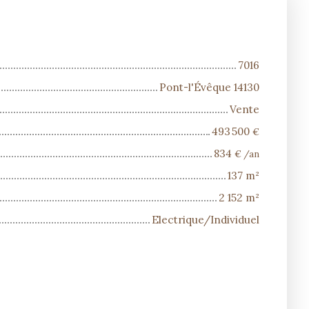
7016
Pont-l'Évêque 14130
Vente
493 500
€
834
€ /an
137
m²
2 152
m²
Electrique/Individuel