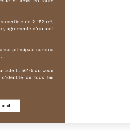
amille et amis en toute
 superficie de 2 152 m²,
nte, agrémenté d’un abri
idence principale comme
.
article L. 561-5 du code
 d'identité de tous les
 mail