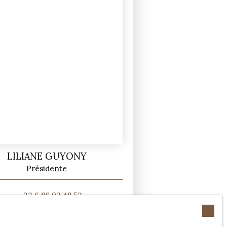
LILIANE GUYONY
Présidente
+33 6 86 92 48 52
Envoyer un e-mail