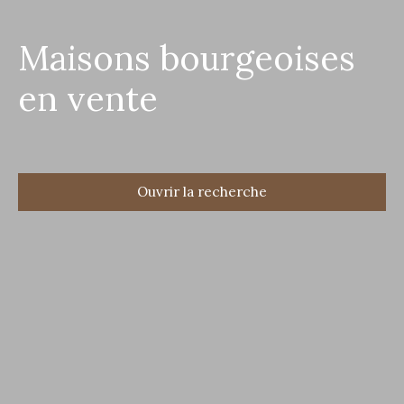
Maisons bourgeoises
en vente
Ouvrir la recherche
Type d'offre
Vente
Type de bien
Maison Bourgeoise
Localisation
Budget max (€)