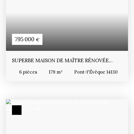
795 000
€
SUPERBE MAISON DE MAÎTRE RÉNOVÉE
AVEC JARDIN
6
pièces
179
m²
Pont-l'Évêque 14130