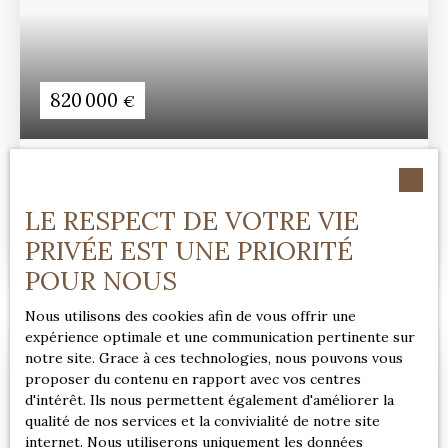
820 000
€
PROPRIÉTÉ DE CARACTÈRE AUX PORTES DE
PONT-AUDEMER
13
pièces
310
m²
LE RESPECT DE VOTRE VIE
PRIVÉE EST UNE PRIORITÉ
Pont-Audemer 27500
POUR NOUS
Nous utilisons des cookies afin de vous offrir une
expérience optimale et une communication pertinente sur
notre site. Grace à ces technologies, nous pouvons vous
proposer du contenu en rapport avec vos centres
d'intérêt. Ils nous permettent également d'améliorer la
qualité de nos services et la convivialité de notre site
internet. Nous utiliserons uniquement les données