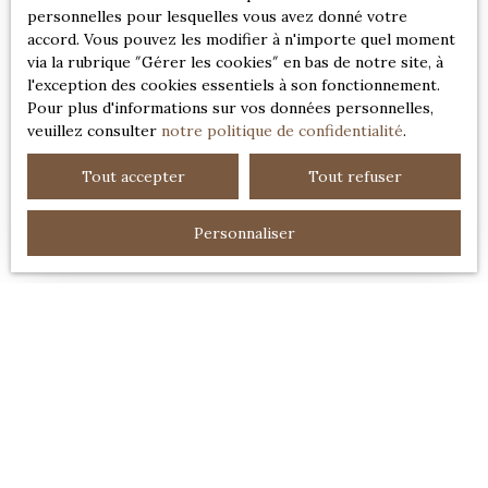
personnelles pour lesquelles vous avez donné votre
accord. Vous pouvez les modifier à n'importe quel moment
via la rubrique ″Gérer les cookies″ en bas de notre site, à
l'exception des cookies essentiels à son fonctionnement.
Pour plus d'informations sur vos données personnelles,
409 500
€
veuillez consulter
notre politique de confidentialité
.
Tout accepter
Tout refuser
MAISON FAMILIALE AU CACHET
AUTHENTIQUE
Personnaliser
7
pièces
185
m²
Pont-l'Évêque 14130