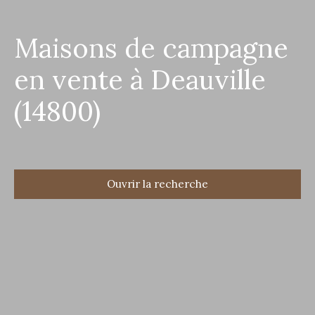
Maisons de campagne
en vente à Deauville
(14800)
Ouvrir la recherche
Type d'offre
Vente
Type de bien
Maison de campagne
Localisation
Deauville (14800)