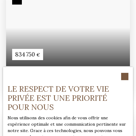
834 750
€
MAISON FAMILIALE AU CALME AVEC GRAND
TERRAIN ET VUE DÉGAGÉE
LE RESPECT DE VOTRE VIE
5
pièces
125
m²
Deauville 14800
PRIVÉE EST UNE PRIORITÉ
POUR NOUS
Nous utilisons des cookies afin de vous offrir une
expérience optimale et une communication pertinente sur
notre site. Grace à ces technologies, nous pouvons vous