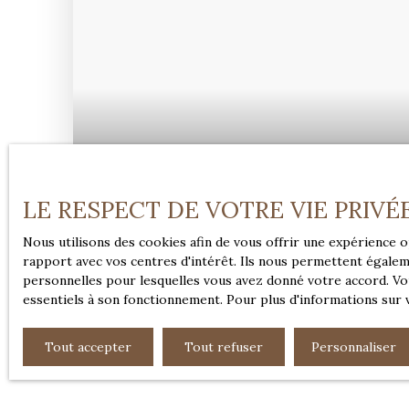
LE RESPECT DE VOTRE VIE PRIVÉ
346 500
€
Nous utilisons des cookies afin de vous offrir une expérience
rapport avec vos centres d'intérêt. Ils nous permettent égaleme
CADRE VERDOYANT À QUELQUES MINUTES
personnelles pour lesquelles vous avez donné votre accord. Vou
essentiels à son fonctionnement. Pour plus d'informations sur 
4
pièces
110
m²
Villers-sur-Mer 146
Tout accepter
Tout refuser
Personnaliser