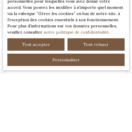
personnelles pour lesquelles vous avez donné votre
accord. Vous pouvez les modifier à n'importe quel moment
MAISON CONFORTABLE AVEC VASTE
via la rubrique ″Gérer les cookies″ en bas de notre site, à
l'exception des cookies essentiels à son fonctionnement.
TERRAIN
5
pièces
172
m²
Cormeilles 27260
Pour plus d'informations sur vos données personnelles,
veuillez consulter
notre politique de confidentialité
.
Tout accepter
Tout refuser
Personnaliser
191 000
€